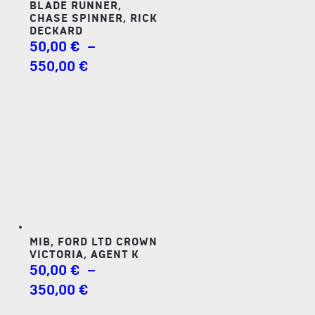
BLADE RUNNER,
CHASE SPINNER, RICK
DECKARD
50,00
€
–
PLAGE
550,00
€
DE
PRIX :
50,00 €
À
550,00 €
MIB, FORD LTD CROWN
VICTORIA, AGENT K
50,00
€
–
PLAGE
350,00
€
DE