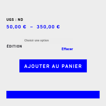
UGS :
ND
Plage
50,00
€
–
350,00
€
de
prix :
50,00 €
à
ÉDITION
350,00 €
Effacer
AJOUTER AU PANIER