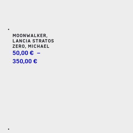
250,00 €
MOONWALKER,
LANCIA STRATOS
ZERO, MICHAEL
50,00
€
–
PLAGE
350,00
€
DE
PRIX :
50,00 €
À
350,00 €