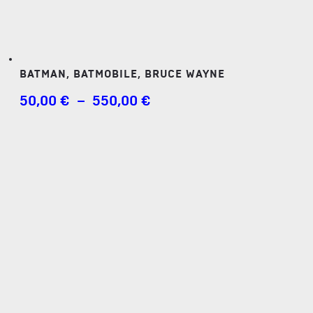
BATMAN, BATMOBILE, BRUCE WAYNE
PLAGE
50,00
€
–
550,00
€
DE
PRIX :
50,00 €
À
550,00 €