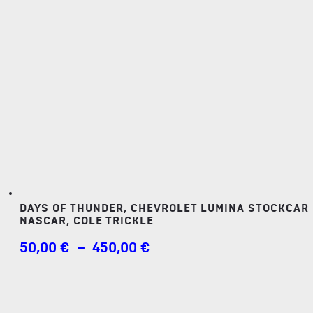
DAYS OF THUNDER, CHEVROLET LUMINA STOCKCAR
NASCAR, COLE TRICKLE
PLAGE
50,00
€
–
450,00
€
DE
PRIX :
50,00 €