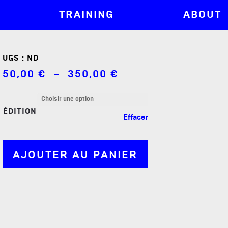
TRAINING
ABOUT
UGS :
ND
Plage
50,00
€
–
350,00
€
de
prix :
50,00 €
à
ÉDITION
Effacer
350,00 €
AJOUTER AU PANIER