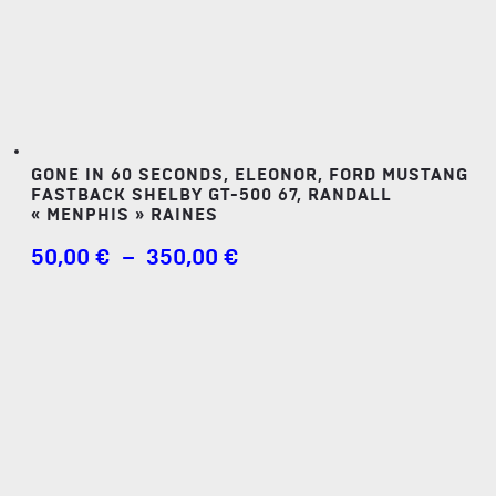
GONE IN 60 SECONDS, ELEONOR, FORD MUSTANG
FASTBACK SHELBY GT-500 67, RANDALL
« MENPHIS » RAINES
PLAGE
50,00
€
–
350,00
€
DE
PRIX :
50,00 €
À
350,00 €