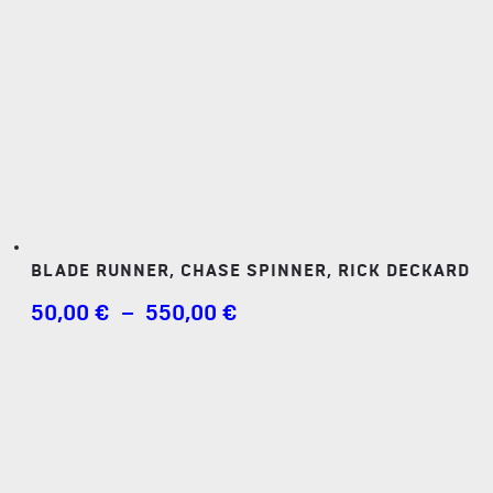
BLADE RUNNER, CHASE SPINNER, RICK DECKARD
PLAGE
50,00
€
–
550,00
€
DE
PRIX :
50,00 €
À
550,00 €