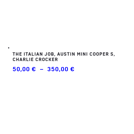
THE ITALIAN JOB, AUSTIN MINI COOPER S,
CHARLIE CROCKER
Plage
50,00
€
–
350,00
€
de
prix :
50,00 €
à
350,00 €