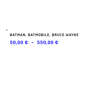
BATMAN, BATMOBILE, BRUCE WAYNE
Plage
50,00
€
–
550,00
€
de
prix :
50,00 €
à
550,00 €