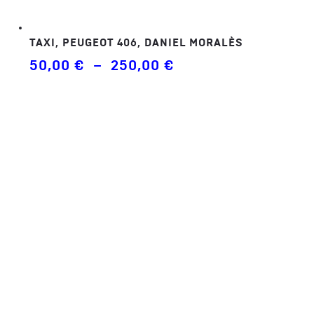
TAXI, PEUGEOT 406, DANIEL MORALÈS
Plage
50,00
€
–
250,00
€
de
prix :
50,00 €
à
250,00 €