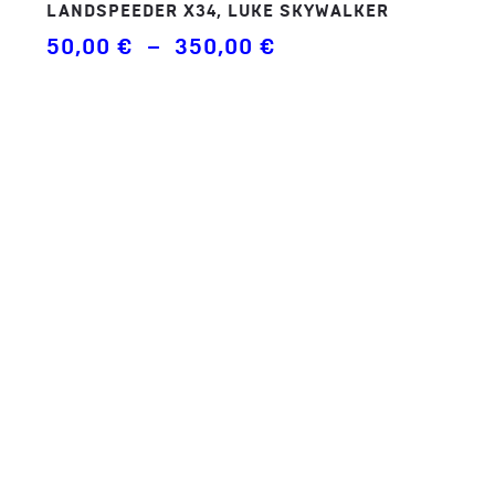
LANDSPEEDER X34, LUKE SKYWALKER
Plage
50,00
€
–
350,00
€
de
prix :
50,00 €
à
350,00 €