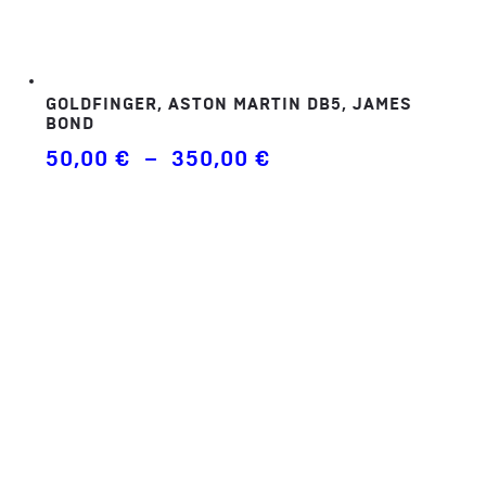
GOLDFINGER, ASTON MARTIN DB5, JAMES
BOND
Plage
50,00
€
–
350,00
€
de
prix :
50,00 €
à
350,00 €