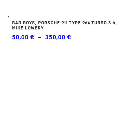
BAD BOYS, PORSCHE 911 TYPE 964 TURBO 3.6,
MIKE LOWERY
Plage
50,00
€
–
350,00
€
de
prix :
50,00 €
à
350,00 €