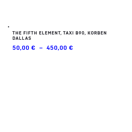
THE FIFTH ELEMENT, TAXI B90, KORBEN
DALLAS
Plage
50,00
€
–
450,00
€
de
prix :
50,00 €
à
450,00 €