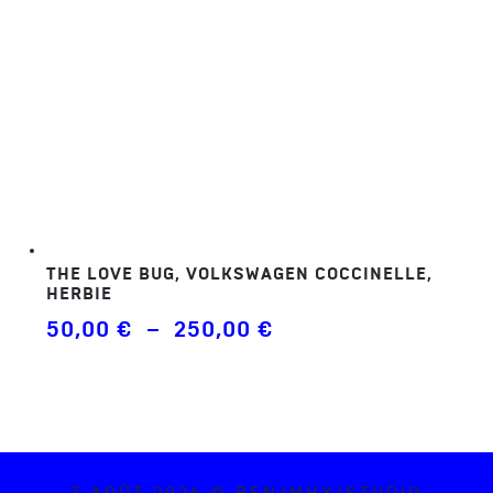
THE LOVE BUG, VOLKSWAGEN COCCINELLE,
HERBIE
Plage
50,00
€
–
250,00
€
de
prix :
50,00 €
à
250,00 €