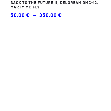
BACK TO THE FUTURE II, DELOREAN DMC-12,
MARTY MC FLY
Plage
50,00
€
–
350,00
€
de
prix :
50,00 €
à
350,00 €