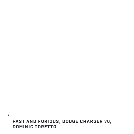
50,00 €
à
450,00 €
FAST AND FURIOUS, DODGE CHARGER 70,
DOMINIC TORETTO