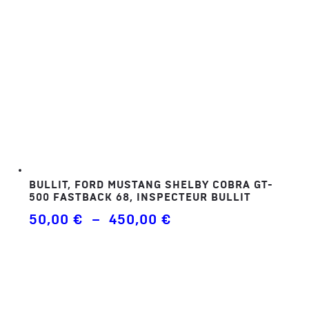
BULLIT, FORD MUSTANG SHELBY COBRA GT-
500 FASTBACK 68, INSPECTEUR BULLIT
Plage
50,00
€
–
450,00
€
de
prix :
50,00 €
à