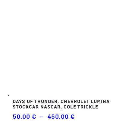
450,00 €
DAYS OF THUNDER, CHEVROLET LUMINA
STOCKCAR NASCAR, COLE TRICKLE
Plage
50,00
€
–
450,00
€
de
prix :