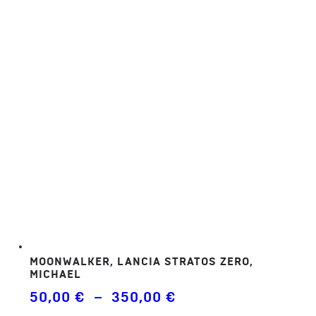
à
350,00 €
MOONWALKER, LANCIA STRATOS ZERO,
MICHAEL
Plage
50,00
€
–
350,00
€