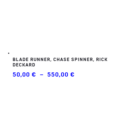
BLADE RUNNER, CHASE SPINNER, RICK
DECKARD
Plage
50,00
€
–
550,00
€
de
prix :
50,00 €
à
550,00 €