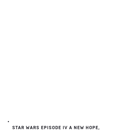
de
prix :
50,00 €
à
350,00 €
STAR WARS EPISODE IV A NEW HOPE,