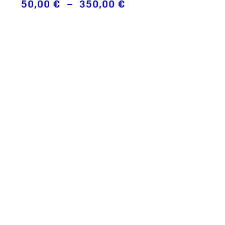
Plage
50,00
€
–
350,00
€
de
prix :
50,00 €
à
350,00 €