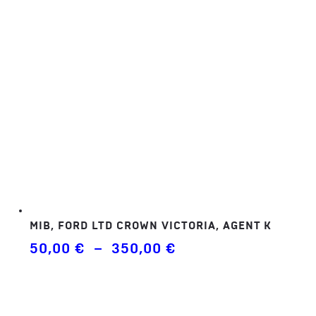
MIB, FORD LTD CROWN VICTORIA, AGENT K
Plage
50,00
€
–
350,00
€
de
prix :
50,00 €