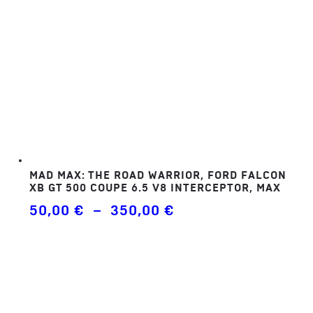
MAD MAX: THE ROAD WARRIOR, FORD FALCON
XB GT 500 COUPE 6.5 V8 INTERCEPTOR, MAX
Plage
50,00
€
–
350,00
€
de
prix :
50,00 €
à
350,00 €