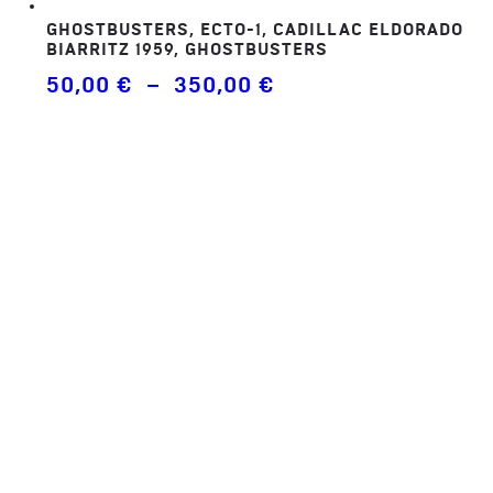
GHOSTBUSTERS, ECTO-1, CADILLAC ELDORADO
BIARRITZ 1959, GHOSTBUSTERS
Plage
50,00
€
–
350,00
€
de
prix :
50,00 €
à
350,00 €