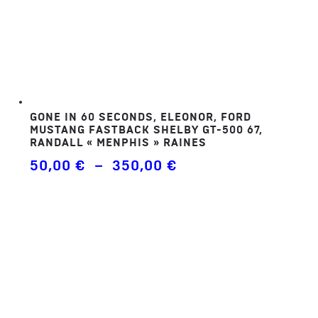
GONE IN 60 SECONDS, ELEONOR, FORD
MUSTANG FASTBACK SHELBY GT-500 67,
RANDALL « MENPHIS » RAINES
Plage
50,00
€
–
350,00
€
de
prix :
50,00 €
à
350,00 €