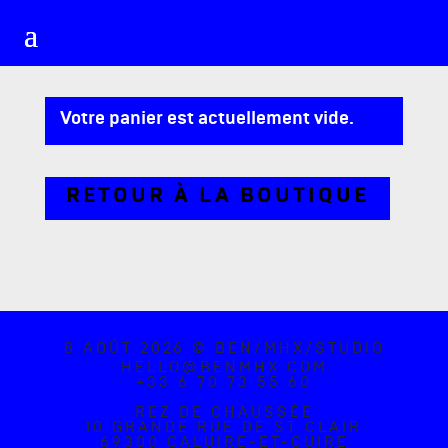
Votre panier est actuellement vide.
RETOUR À LA BOUTIQUE
8 AOÛT 2026 © BEN/MHX/STUDIO
HELLO@BENMHX.COM
+33 6 70 73 55 60
REZ DE CHAUSSÉE
10 GRANDE RUE DE ST CLAIR
69300 CALUIRE-ET-CUIRE