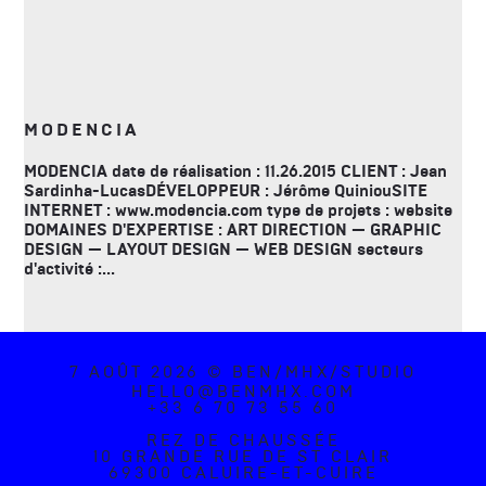
MODENCIA
MODENCIA date de réalisation : 11.26.2015 CLIENT : Jean
Sardinha-LucasDÉVELOPPEUR : Jérôme QuiniouSITE
INTERNET : www.modencia.com type de projets : website
DOMAINES D'EXPERTISE : ART DIRECTION — GRAPHIC
DESIGN — LAYOUT DESIGN — WEB DESIGN secteurs
d'activité :...
7 AOÛT 2026 © BEN/MHX/STUDIO
HELLO@BENMHX.COM
+33 6 70 73 55 60
REZ DE CHAUSSÉE
10 GRANDE RUE DE ST CLAIR
69300 CALUIRE-ET-CUIRE