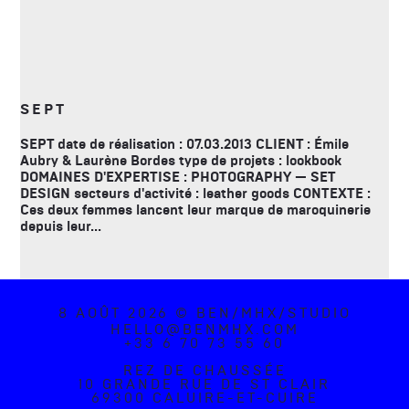
SEPT
SEPT date de réalisation : 07.03.2013 CLIENT : Émile
Aubry & Laurène Bordes type de projets : lookbook
DOMAINES D'EXPERTISE : PHOTOGRAPHY — SET
DESIGN secteurs d'activité : leather goods CONTEXTE :
Ces deux femmes lancent leur marque de maroquinerie
depuis leur...
8 AOÛT 2026 © BEN/MHX/STUDIO
HELLO@BENMHX.COM
+33 6 70 73 55 60
REZ DE CHAUSSÉE
10 GRANDE RUE DE ST CLAIR
69300 CALUIRE-ET-CUIRE