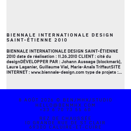
BIENNALE INTERNATIONALE DESIGN
SAINT-ÉTIENNE 2010
BIENNALE INTERNATIONALE DESIGN SAINT-ÉTIENNE
2010 date de réalisation : 11.26.2010 CLIENT : cité du
designDÉVELOPPER PAR : Johann Aussage (blockmark),
Laure Laganier, Guillaume Vial, Marie-Anaïs TriffautSITE
INTERNET : www.biennale-design.com type de projets :...
8 AOÛT 2026 © BEN/MHX/STUDIO
HELLO@BENMHX.COM
+33 6 70 73 55 60
REZ DE CHAUSSÉE
10 GRANDE RUE DE ST CLAIR
69300 CALUIRE-ET-CUIRE