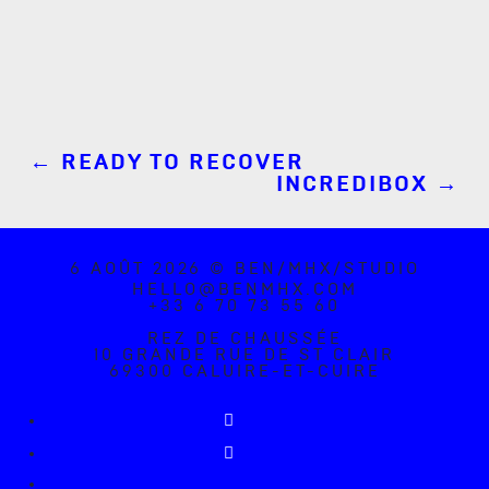
←
READY TO RECOVER
INCREDIBOX
→
6 AOÛT 2026 © BEN/MHX/STUDIO
HELLO@BENMHX.COM
+33 6 70 73 55 60
REZ DE CHAUSSÉE
10 GRANDE RUE DE ST CLAIR
69300 CALUIRE-ET-CUIRE
Suivre
Suivre
Suivre