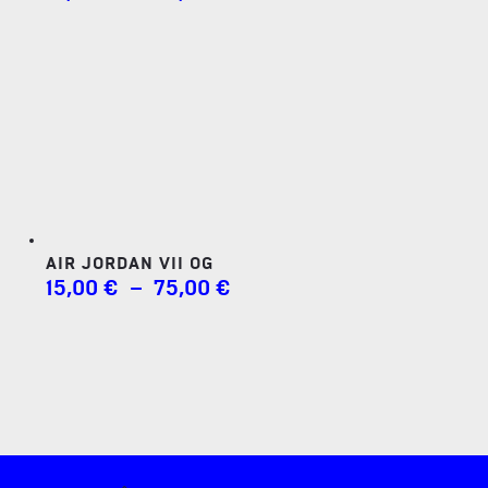
DE
PRIX :
15,00 €
À
75,00 €
AIR JORDAN VII OG
PLAGE
15,00
€
–
75,00
€
DE
PRIX :
15,00 €
À
75,00 €