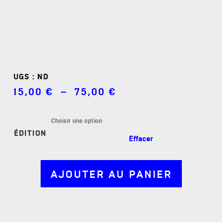
UGS :
ND
Plage
15,00
€
–
75,00
€
de
prix :
15,00 €
à
ÉDITION
75,00 €
Effacer
AJOUTER AU PANIER