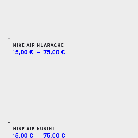
À
75,00 €
NIKE AIR HUARACHE
PLAGE
15,00
€
–
75,00
€
DE
PRIX :
15,00 €
À
75,00 €
NIKE AIR KUKINI
PLAGE
15,00
€
–
75,00
€