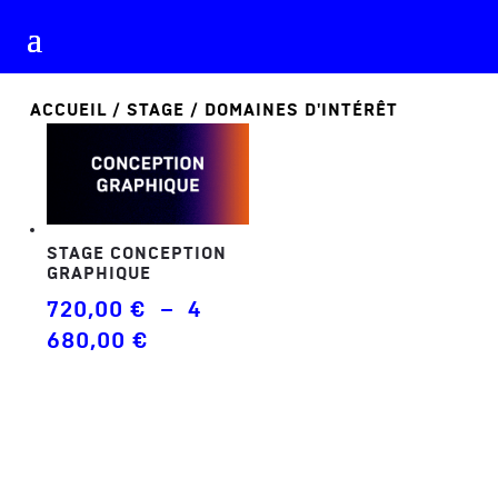
ACCUEIL
/
STAGE
/ DOMAINES D'INTÉRÊT
STAGE CONCEPTION
GRAPHIQUE
720,00
€
–
4
Plage
680,00
€
de
prix :
720,00 €
à
4