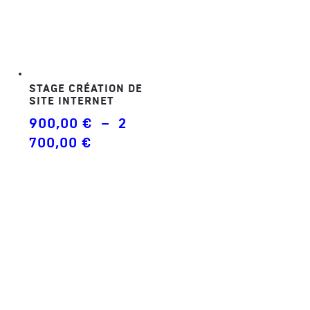
680,00 €
STAGE CRÉATION DE
SITE INTERNET
900,00
€
–
2
Plage
700,00
€
de
prix :
900,00 €
à
2
700,00 €